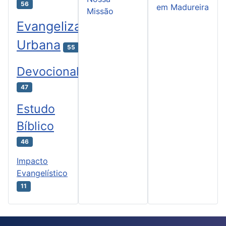
56
em Madureira
Missão
Evangelização
Urbana
55
Devocional
47
Estudo
Bíblico
46
Impacto
Evangelístico
11