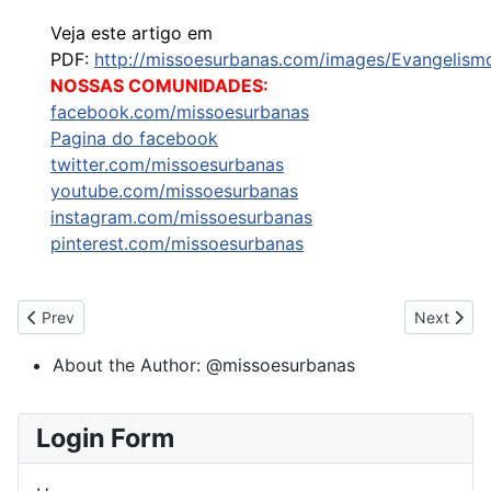
Veja este artigo em
PDF:
http://missoesurbanas.com/images/Evangelism
NOSSAS COMUNIDADES:
facebook.com/missoesurbanas
Pagina do facebook
twitter.com/missoesurbanas
youtube.com/missoesurbanas
instagram.com/missoesurbanas
pinterest.com/missoesurbanas
Previous article: Impacto Refrescante
Next artic
Prev
Next
About the Author:
@missoesurbanas
Login Form