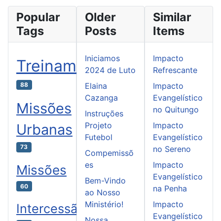
Popular
Older
Similar
Tags
Posts
Items
Iniciamos
Impacto
Treinamento
2024 de Luto
Refrescante
88
Elaina
Impacto
Cazanga
Evangelístico
Missões
no Quitungo
Instruções
Projeto
Impacto
Urbanas
Futebol
Evangelístico
73
no Sereno
Compemissõ
es
Impacto
Missões
Evangelístico
Bem-Vindo
60
na Penha
ao Nosso
Ministério!
Impacto
Intercessão
Evangelístico
Nossa