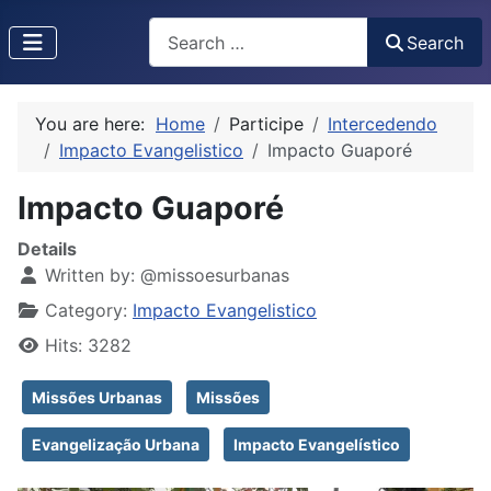
Search
Search
Type 2 or more characters for results.
You are here:
Home
Participe
Intercedendo
Impacto Evangelistico
Impacto Guaporé
Impacto Guaporé
Details
Written by:
@missoesurbanas
Category:
Impacto Evangelistico
Hits: 3282
Missões Urbanas
Missões
Evangelização Urbana
Impacto Evangelístico