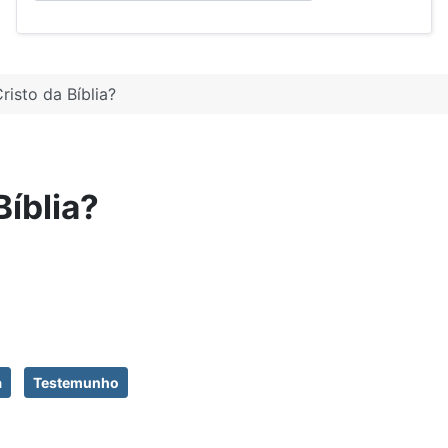
isto da Bíblia?
íblia?
a
Testemunho