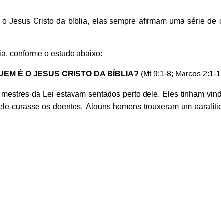
Jesus Cristo da bíblia, elas sempre afirmam uma série de c
ia, conforme o estudo abaixo:
UEM É O JESUS CRISTO DA BÍBLIA?
(Mt 9:1-8; Marcos 2:1-
 mestres da Lei estavam sentados perto dele. Eles tinham vin
ele curasse os doentes.
Alguns homens trouxeram um paralíti
não conseguiram entrar com o paralítico. Então o carregaram
soas que estavam ali.
Jesus viu que eles tinham fé e disse ao 
 é este homem que blasfema contra Deus desta maneira? Nin
ue vocês estão pensando assim?
O que é mais fácil dizer ao pa
tenho poder na terra para perdoar pecados. Então disse ao par
de todos, pegou a cama e foi para casa, louvando a Deus.
To
cas 5:17-26)
{convertforms 14}