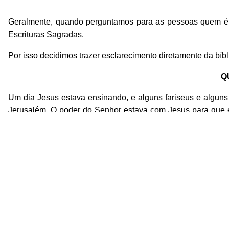
Geralmente, quando perguntamos para as pessoas quem é o 
Escrituras Sagradas.
Por isso decidimos trazer esclarecimento diretamente da bíbl
Q
Um dia Jesus estava ensinando, e alguns fariseus e alguns
Jerusalém. O poder do Senhor estava com Jesus para que 
colocá-lo diante de Jesus.
Porém, por causa da multidão, 
desceram na sua cama em frente de Jesus, no meio das pes
mestres da Lei e os fariseus começaram a pensar: - Quem
Jesus sabia o que eles estavam pensando e disse: - Por q
ande?"
Pois vou mostrar a vocês que eu, o Filho do Homem, 
para casa.
No mesmo instante o homem se levantou diante 
Deus, dizendo: - Que coisa maravilhosa nós vimos hoje! (Lu