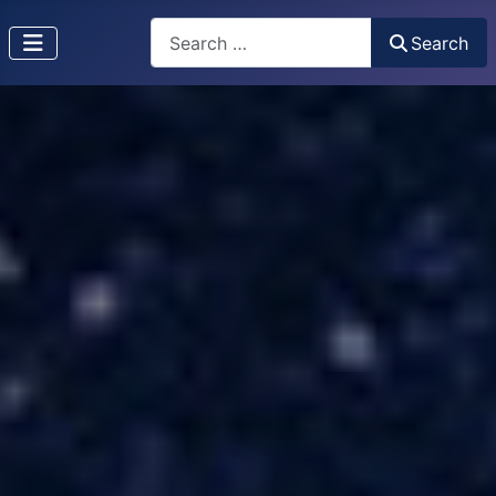
Search
Search
Type 2 or more characters for results.