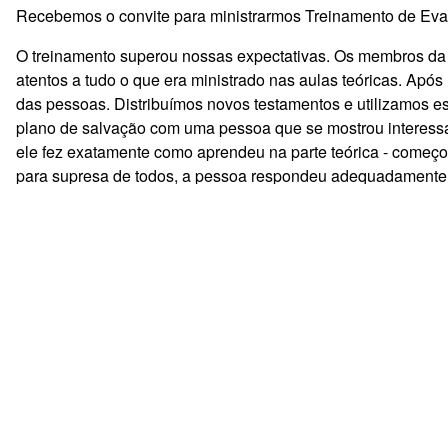
Recebemos o convite para ministrarmos Treinamento de Ev
O treinamento superou nossas expectativas. Os membros da 
atentos a tudo o que era ministrado nas aulas teóricas. Apó
das pessoas. Distribuímos novos testamentos e utilizamos e
plano de salvação com uma pessoa que se mostrou interess
ele fez exatamente como aprendeu na parte teórica - começou
para supresa de todos, a pessoa respondeu adequadamente o
entenderam a importância de explicar o plano de salvação 
Sempre que somos conduzidos pelo Espírito de Deus nas ru
rapidamente. A vida de muitas pessoas têm se tornado insupo
pratica do nosso Treinamento de Evangelização Urbana, rea
vazio. Falei de Jesus Cristo e ele, com lágrimas nos olhos
tempo que não faço essas coisas. Saí ontem de casa e não c
e eu disse: chora, pode chorar! Ele se derramou em lágrimas 
dos meus filhos, mas não consigo voltar, porque não consig
conversou com ele para conforta-lo e orientá-lo. Infelizment
marcantes que tivemos porque várias pessoas resolveram entr