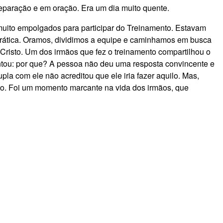
paração e em oração. Era um dia muito quente.
muito empolgados para participar do Treinamento. Estavam
e prática. Oramos, dividimos a equipe e caminhamos em busca
Cristo. Um dos irmãos que fez o treinamento compartilhou o
tou: por que? A pessoa não deu uma resposta convincente e
a com ele não acreditou que ele iria fazer aquilo. Mas,
to. Foi um momento marcante na vida dos irmãos, que
o número de pessoas se drogando nas ruas tem aumentado
ar superar ou esquecer algum trauma ou sofrimento. Na parte
 no botequim e sobre a mesa, ao seu lado havia um copo
o consegui e também tomei agora uma cachaça. Tem muito
apagar isso da minha cabeça. Ele apertou forte a minha mão
 a voz dela. Não consigo voltar a trabalhar. Sinto saudade
ele. Uma pessoa, que havia passado pela mesma situação,
lo. Além dessas, muitas outras foram as experiências
mento. Tivemos a oportunidade de orar por várias pessoas nas