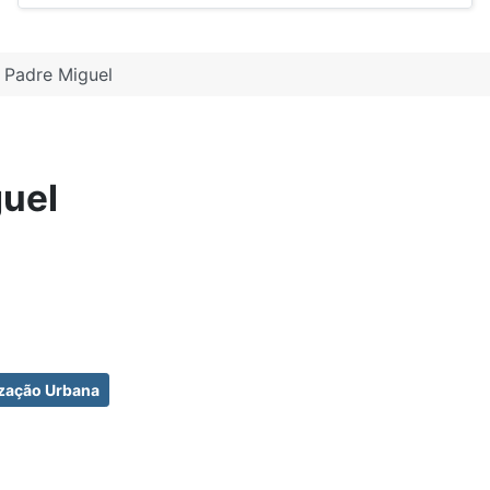
 Padre Miguel
uel
zação Urbana