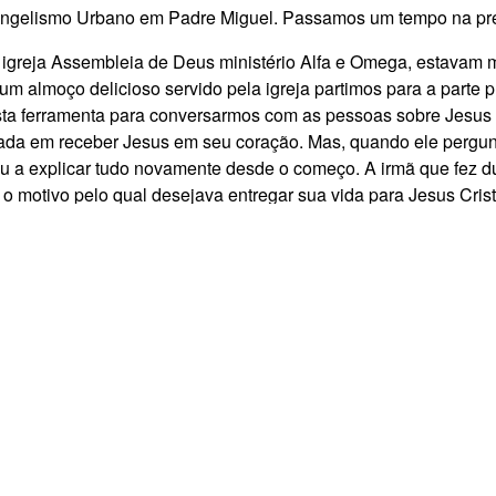
angelismo Urbano em Padre Miguel. Passamos um tempo na pre
igreja Assembleia de Deus ministério Alfa e Omega, estavam 
s um almoço delicioso servido pela igreja partimos para a part
sta ferramenta para conversarmos com as pessoas sobre Jesus 
ada em receber Jesus em seu coração. Mas, quando ele pergun
 a explicar tudo novamente desde o começo. A irmã que fez dupl
 motivo pelo qual desejava entregar sua vida para Jesus Cris
para que as pessoas entendessem o amor de Deus.
as da nossa cidade temos uma visão espantosa. A cada dia, 
rtável e por isso se entregam a algum tipo de droga para tent
lizado em Padre Miguel, abordei um rapaz. Ele estava sentado
, disse: tem muito tempo que eu não uso droga. Mas hoje eu nã
onsigo mais voltar. A minha mulher me traiu e eu não consigo 
e lamentou: - Eu me desfiz do celular porque não consigo ouvir
o apagar isso da minha cabeça, eu não consigo... Oramos por 
e, nós não tínhamos como entrar em contato com ele para ajudá-
egar suas vidas para Cristo durante a parte prática do treina