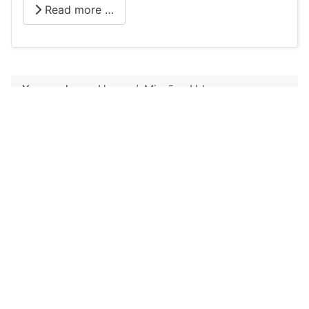
Read more …
You are here:
Home
Missões Urbanas
Missões Urbanas
Enter Part of Title
Filter
Clear
Display #
A Dor da Espera
A Importância da
Capacitação
Bem-Vindo