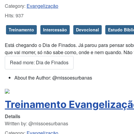
Category:
Evangelização
Hits: 937
Treinamento
Intercessão
Devocional
Estudo Bíbli
Está chegando o Dia de Finados. Já parou para pensar sobr
que vai morrer, só não sabe como, onde e nem quando. Não t
Read more: Dia de Finados
About the Author:
@missoesurbanas
Treinamento Evangelizaçã
Details
Written by:
@missoesurbanas
Category:
Evangelização