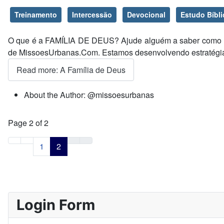
Treinamento
Intercessão
Devocional
Estudo Bíbli
O que é a FAMÍLIA DE DEUS? Ajude alguém a saber como nas
de MissoesUrbanas.Com. Estamos desenvolvendo estratégia
Read more: A Família de Deus
About the Author:
@missoesurbanas
Page 2 of 2
1
2
Login Form