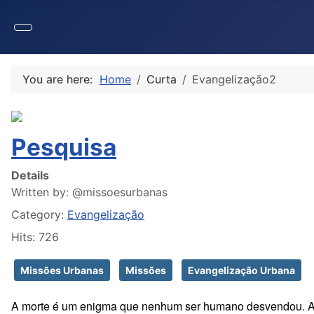
You are here:
Home
Curta
Evangelização2
Pesquisa
Details
Written by:
@missoesurbanas
Category:
Evangelização
Hits: 726
Missões Urbanas
Missões
Evangelização Urbana
A morte é um enigma que nenhum ser humano desvendou. Apen