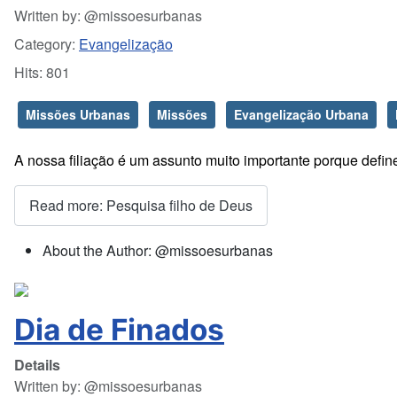
Written by:
@missoesurbanas
Category:
Evangelização
Hits: 801
Missões Urbanas
Missões
Evangelização Urbana
A nossa filiação é um assunto muito importante porque defin
Read more: Pesquisa filho de Deus
About the Author:
@missoesurbanas
Dia de Finados
Details
Written by:
@missoesurbanas