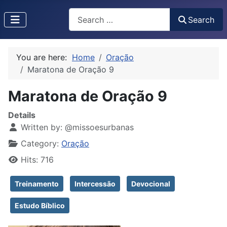
Search
Search
Type 2 or more characters for results.
You are here:
Home
Oração
Maratona de Oração 9
Maratona de Oração 9
Details
Written by:
@missoesurbanas
Category:
Oração
Hits: 716
Treinamento
Intercessão
Devocional
Estudo Bíblico