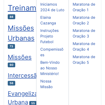
Iniciamos
Maratona de
Treinamento
2024 de Luto
Oração 1
88
Elaina
Maratona de
Cazanga
Oração 2
Missões
Instruções
Maratona de
Projeto
Oração 3
Urbanas
Futebol
Maratona de
73
Compemissõ
Oração 4
es
Missões
Maratona de
Bem-Vindo
Oração 5
60
ao Nosso
Ministério!
Intercessão
Nossa
56
Missão
Evangelização
Urbana
55