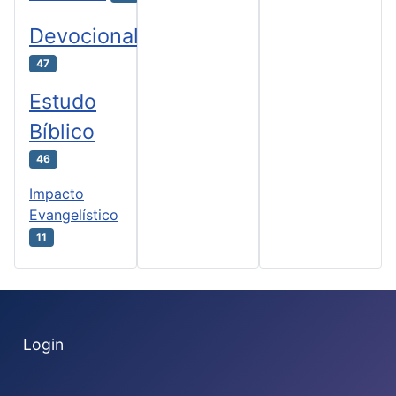
Devocional
47
Estudo
Bíblico
46
Impacto
Evangelístico
11
Login