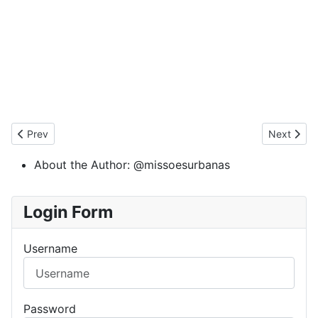
Previous article: Maratona de Oração 8
Next artic
Prev
Next
About the Author:
@missoesurbanas
Login Form
Username
Password